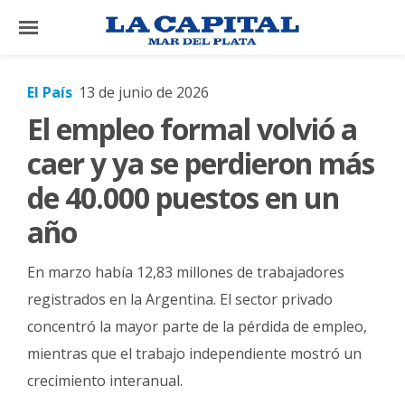
×
El País
13 de junio de 2026
El empleo formal volvió a
El
País
caer y ya se perdieron más
El
de 40.000 puestos en un
Mundo
año
La
Zona
En marzo había 12,83 millones de trabajadores
Cultura
registrados en la Argentina. El sector privado
concentró la mayor parte de la pérdida de empleo,
Tecnología
mientras que el trabajo independiente mostró un
Gastronomía
crecimiento interanual.
Salud