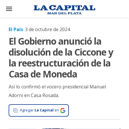
×
El País
3 de octubre de 2024
El Gobierno anunció la
El
País
disolución de la Ciccone y
El
la reestructuración de la
Mundo
Casa de Moneda
La
Zona
Así lo confirmó el vocero presidencial Manuel
Cultura
Adorni en Casa Rosada.
Tecnología
Agregar
La Capital
en
Gastronomía
Salud