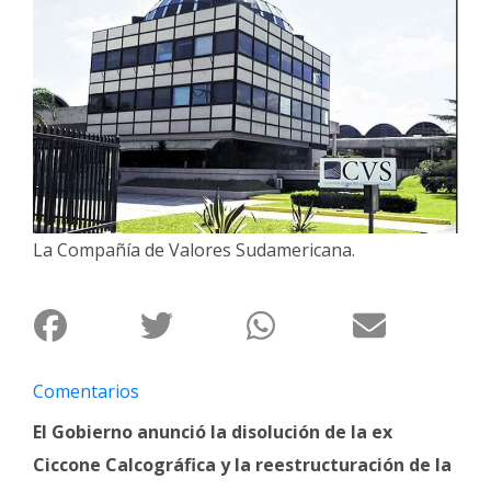
Interés
General
La
Ciudad
Deportes
Arte
y
Espectáculos
La Compañía de Valores Sudamericana.
Policiales
Cartelera
Fotos
Comentarios
de
Familia
El Gobierno anunció la disolución de la ex
Clasificados
Ciccone Calcográfica y la reestructuración de la