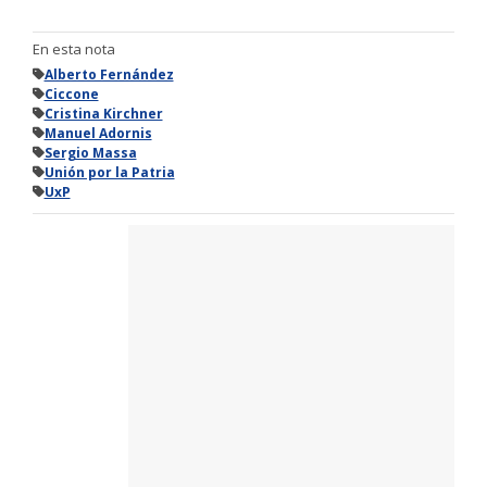
En esta nota
Alberto Fernández
Ciccone
Cristina Kirchner
Manuel Adornis
Sergio Massa
Unión por la Patria
UxP