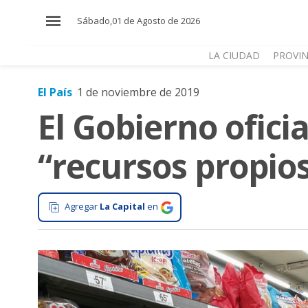
×
Sábado,01 de Agosto de 2026
LA CIUDAD
PROVIN
El País
1 de noviembre de 2019
El
El Gobierno ofici
País
El
“recursos propios
Mundo
La
Zona
Agregar
La Capital
en
Cultura
Tecnología
Gastronomía
Salud