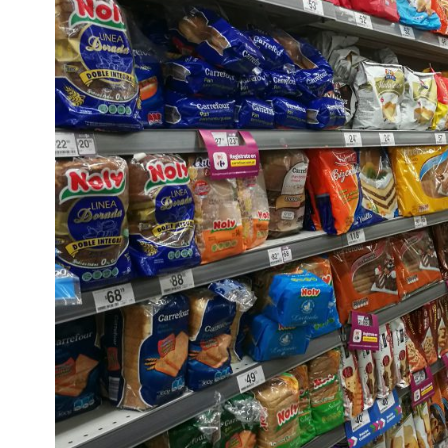
Interés
General
La
Ciudad
Deportes
Arte
y
Espectáculos
Policiales
Cartelera
Fotos
de
Familia
Clasificados