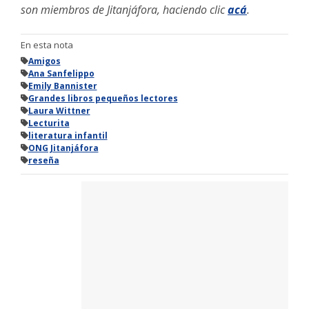
son miembros de Jitanjáfora, haciendo clic
acá
.
En esta nota
Amigos
Ana Sanfelippo
Emily Bannister
Grandes libros pequeños lectores
Laura Wittner
Lecturita
literatura infantil
ONG Jitanjáfora
reseña