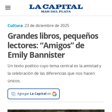
×
Cultura
23 de diciembre de 2025
Grandes libros, pequeños
El
País
lectores: “Amigos” de
El
Emily Bannister
Mundo
Un texto poético cuyo tema central es la amistad y
La
Zona
la celebración de las diferencias que nos hacen
únicos.
Cultura
Tecnología
Agregar
La Capital
en
Gastronomía
Salud