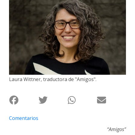
Interés
General
La
Ciudad
Deportes
Arte
y
Espectáculos
Laura Wittner, traductora de "Amigos".
Policiales
Cartelera
Fotos
de
Familia
Comentarios
Clasificados
“Amigos”