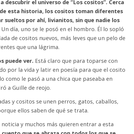
a descubrir el universo de “Los cositos”.
Cerca
 de esta historia, los cositos toman diferentes
 sueltos por ahí, livianitos, sin que nadie los
Un día, uno se le posó en el hombro. Él lo sopló
dada de cositos nuevos, más leves que un pelo de
entes que una lágrima.
s puede ver.
Está claro que para toparse con
o por la vida y latir en poesía para que el cosito
llo como le pasó a una chica que paseaba en
iró a Guille de reojo.
das y cositos se unen perros, gatos, caballos,
orque ellos saben de qué se trata.
a noticia y muchos más quieren entrar a esta
n cuento que se abraza con todos los que se