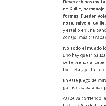
Devetach nos invita 
de Guille, personaje
formas. Pueden volar
note, salvo el Guille.
y estalló en una ban
conejo, más transpar
No todo el mundo lo
uno hay que ir pausad
se te prenda al cabe
bicicleta y justo lo m
En este juego de mira
gorriones, palomas p
Así se va corriendo l
historia.
Sin duda, u