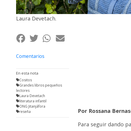
Fúnebres
Laura Devetach.
Comentarios
En esta nota
Cositos
Grandes libros pequeños
lectores
Laura Devetach
literatura infantil
ONG Jitanjáfora
Por Rossana Bernasc
reseña
Para seguir dando pa