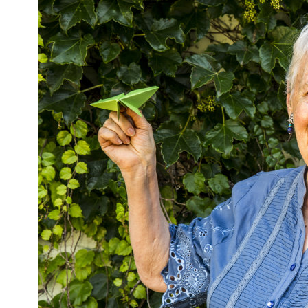
Interés
General
La
Ciudad
Deportes
Arte
y
Espectáculos
Policiales
Cartelera
Fotos
de
Familia
Clasificados