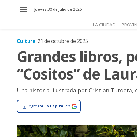
×
Jueves,30 de Julio de 2026
LA CIUDAD
PROVIN
Cultura
21 de octubre de 2025
El
Grandes libros, 
País
El
“Cositos” de Lau
Mundo
La
Zona
Una historia, ilustrada por Cristian Turdera, 
Cultura
Agregar
La Capital
en
Tecnología
Gastronomía
Salud