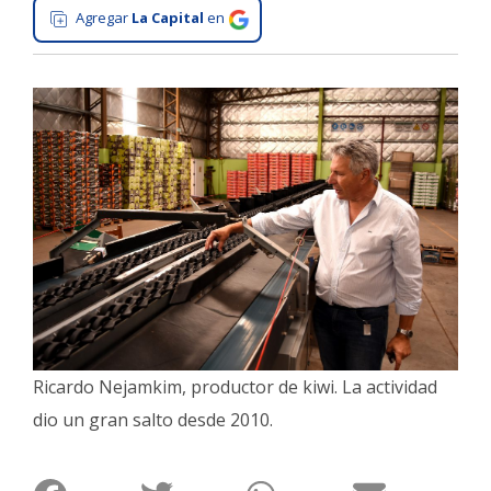
Agregar
La Capital
en
Interés
General
La
Ciudad
Deportes
Arte
y
Espectáculos
Policiales
Cartelera
Fotos
Ricardo Nejamkim, productor de kiwi. La actividad
de
Familia
dio un gran salto desde 2010.
Clasificados