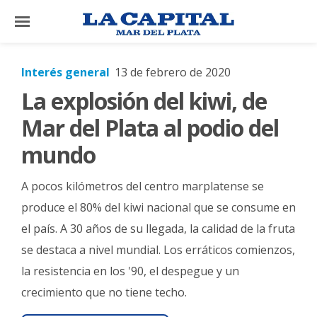
×
Interés general
13 de febrero de 2020
La explosión del kiwi, de
El
País
Mar del Plata al podio del
El
mundo
Mundo
A pocos kilómetros del centro marplatense se
La
Zona
produce el 80% del kiwi nacional que se consume en
el país. A 30 años de su llegada, la calidad de la fruta
Cultura
se destaca a nivel mundial. Los erráticos comienzos,
Tecnología
la resistencia en los '90, el despegue y un
Gastronomía
crecimiento que no tiene techo.
Salud