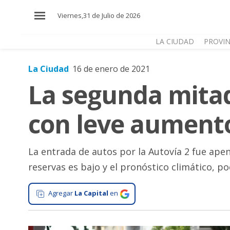
×
Viernes,31 de Julio de 2026
LA CIUDAD
PROVIN
La Ciudad
16 de enero de 2021
El
La segunda mita
País
El
con leve aumento 
Mundo
La
Zona
La entrada de autos por la Autovía 2 fue apen
reservas es bajo y el pronóstico climático, po
Cultura
Tecnología
Agregar
La Capital
en
Gastronomía
Salud