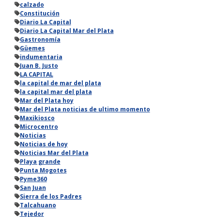
calzado
Constitución
Diario La Capital
Diario La Capital Mar del Plata
Gastronomía
Güemes
indumentaria
Juan B. Justo
LA CAPITAL
la capital de mar del plata
la capital mar del plata
Mar del Plata hoy
Mar del Plata noticias de ultimo momento
Maxikiosco
Microcentro
Noticias
Noticias de hoy
Noticias Mar del Plata
Playa grande
Punta Mogotes
Pyme360
San Juan
Sierra de los Padres
Talcahuano
Tejedor