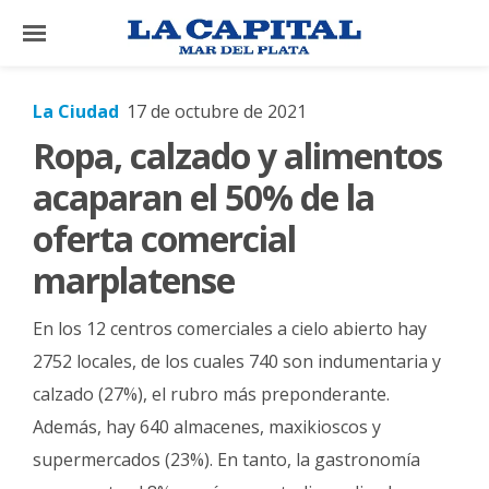
×
La Ciudad
17 de octubre de 2021
Ropa, calzado y alimentos
El
País
acaparan el 50% de la
El
oferta comercial
Mundo
marplatense
La
Zona
En los 12 centros comerciales a cielo abierto hay
Cultura
2752 locales, de los cuales 740 son indumentaria y
calzado (27%), el rubro más preponderante.
Tecnología
Además, hay 640 almacenes, maxikioscos y
Gastronomía
supermercados (23%). En tanto, la gastronomía
Salud