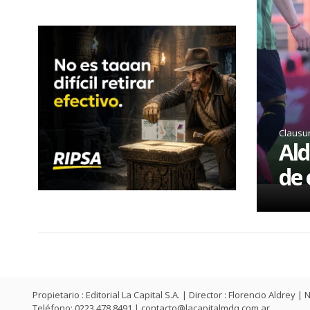
Clausu
Ald
de 
Propietario : Editorial La Capital S.A. | Director : Florencio Aldr
Teléfono: 0223 478 8491 |
contacto@lacapitalmdq.com.ar