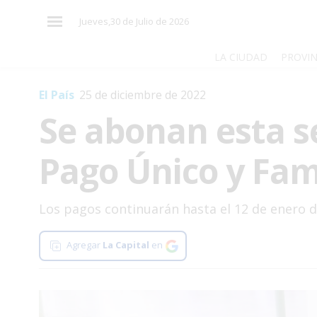
×
Jueves,30 de Julio de 2026
LA CIUDAD
PROVIN
El País
25 de diciembre de 2022
El
Se abonan esta 
País
El
Pago Único y Fam
Mundo
La
Zona
Los pagos continuarán hasta el 12 de enero d
Cultura
Agregar
La Capital
en
Tecnología
Gastronomía
Salud