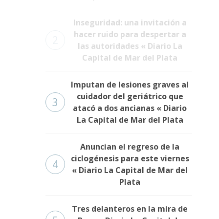
Inseguridad: una invitación a
hacer ruido para despertar a
2
las autoridades « Diario La
Capital de Mar del Plata
Imputan de lesiones graves al
cuidador del geriátrico que
3
atacó a dos ancianas « Diario
La Capital de Mar del Plata
Anuncian el regreso de la
ciclogénesis para este viernes
4
« Diario La Capital de Mar del
Plata
Tres delanteros en la mira de