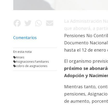
Fúnebres
La Administración Na
que abonará, a partir
Pensiones No Contrib
Comentarios
Documento Nacional 
hasta el 12 de enero 
En esta nota
Anses
El organismo previs
Asignaciones Familiares
cobro de asignaciones
próximo se abonarán
Adopción y Nacimien
Mientras tanto, conti
pensiones, Asignacio
de aumento, porcenta