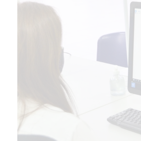
Interés
General
La
Ciudad
Deportes
Arte
y
Espectáculos
Policiales
Cartelera
Fotos
de
Familia
Clasificados