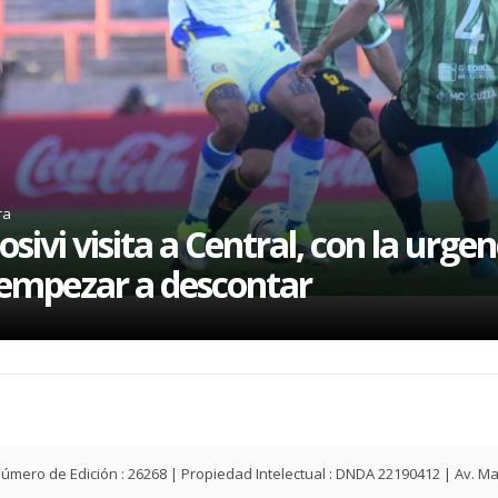
ra
osivi visita a Central, con la urgen
empezar a descontar
ey | Número de Edición : 26268 | Propiedad Intelectual : DNDA 22190412 | Av