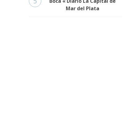
5
Boca « Diario La Capital de
Mar del Plata