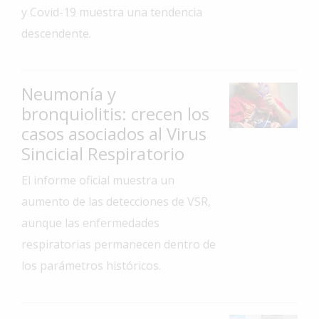
y Covid-19 muestra una tendencia
Interés
descendente.
General
La
Ciudad
Neumonía y
Deportes
bronquiolitis: crecen los
casos asociados al Virus
Arte
y
Sincicial Respiratorio
Espectáculos
El informe oficial muestra un
Policiales
aumento de las detecciones de VSR,
Cartelera
aunque las enfermedades
Fotos
respiratorias permanecen dentro de
de
los parámetros históricos.
Familia
Clasificados