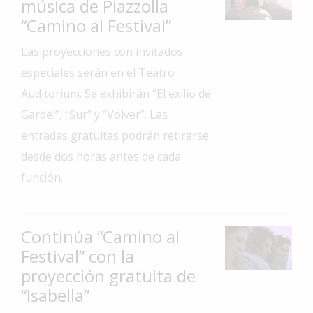
música de Piazzolla
Interés
“Camino al Festival”
General
Las proyecciones con invitados
La
especiales serán en el Teatro
Ciudad
Auditorium. Se exhibirán “El exilio de
Deportes
Gardel”, “Sur” y “Volver”. Las
Arte
entradas gratuitas podrán retirarse
y
desde dos horas antes de cada
Espectáculos
función.
Policiales
Cartelera
Continúa “Camino al
Fotos
Festival” con la
de
Familia
proyección gratuita de
“Isabella”
Clasificados