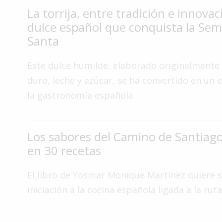
La torrija, entre tradición e innovac
Interés
dulce español que conquista la Se
General
Santa
La
Ciudad
Este dulce humilde, elaborado originalmente
Deportes
duro, leche y azúcar, se ha convertido en un
Arte
la gastronomía española.
y
Espectáculos
Policiales
Los sabores del Camino de Santiago
en 30 recetas
Cartelera
Fotos
El libro de Yosmar Monique Martínez quiere s
de
iniciación a la cocina española ligada a la rut
Familia
Clasificados