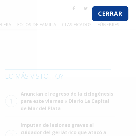
CERRAR
ELERA
FOTOS DE FAMILIA
CLASIFICADOS
FÚNEBRES
LO MÁS VISTO HOY
Anuncian el regreso de la ciclogénesis
1
para este viernes « Diario La Capital
de Mar del Plata
Imputan de lesiones graves al
cuidador del geriátrico que atacó a