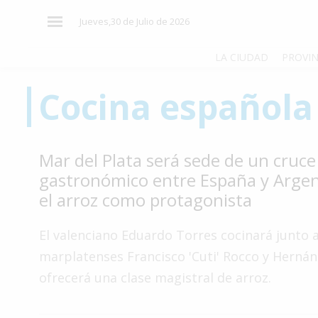
×
Jueves,30 de Julio de 2026
LA CIUDAD
PROVIN
Cocina española
El
País
El
Mar del Plata será sede de un cruce
Mundo
gastronómico entre España y Argen
La
el arroz como protagonista
Zona
Cultura
El valenciano Eduardo Torres cocinará junto a
marplatenses Francisco 'Cuti' Rocco y Hernán
Tecnología
ofrecerá una clase magistral de arroz.
Gastronomía
Salud