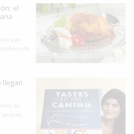
ión: el
mana
 con pan
 emblema de
 llegan
ervir de
a jacobea.