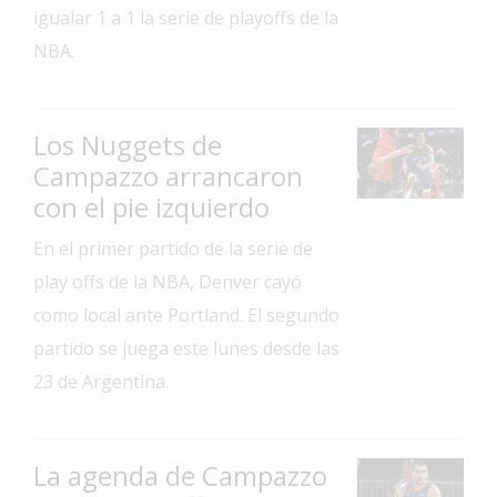
igualar 1 a 1 la serie de playoffs de la
Interés
NBA.
General
La
Ciudad
Los Nuggets de
Deportes
Campazzo arrancaron
con el pie izquierdo
Arte
y
En el primer partido de la serie de
Espectáculos
play offs de la NBA, Denver cayó
Policiales
como local ante Portland. El segundo
Cartelera
partido se juega este lunes desde las
Fotos
23 de Argentina.
de
Familia
Clasificados
La agenda de Campazzo