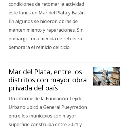
condiciones de retomar la actividad
Interés
este lunes en Mar del Plata y Batán.
General
En algunos se hicieron obras de
La
mantenimiento y reparaciones. Sin
Ciudad
embargo, una medida de refuerza
Deportes
demorará el reinicio del ciclo.
Arte
y
Espectáculos
Mar del Plata, entre los
Policiales
distritos con mayor obra
privada del país
Cartelera
Fotos
Un informe de la Fundación Tejido
de
Urbano ubicó a General Pueyrredon
Familia
entre los municipios con mayor
Clasificados
superficie construida entre 2021 y