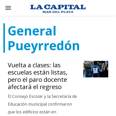
×
General
El
Pueyrredón
País
El
Mundo
Vuelta a clases: las
La
escuelas están listas,
Zona
pero el paro docente
Cultura
afectará el regreso
Tecnología
El Consejo Escolar y la Secretaría de
Gastronomía
Educación municipal confirmaron
que los edificios están en
Salud