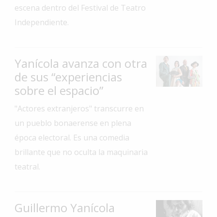
escena dentro del Festival de Teatro
Interés
Independiente.
General
La
Ciudad
Yanícola avanza con otra
Deportes
de sus “experiencias
sobre el espacio”
Arte
y
"Actores extranjeros" transcurre en
Espectáculos
un pueblo bonaerense en plena
Policiales
época electoral. Es una comedia
Cartelera
brillante que no oculta la maquinaria
Fotos
teatral.
de
Familia
Clasificados
Guillermo Yanícola