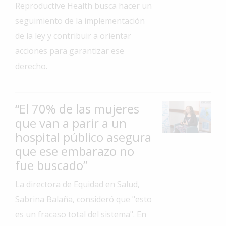
Reproductive Health busca hacer un
Interés
seguimiento de la implementación
General
de la ley y contribuir a orientar
La
acciones para garantizar ese
Ciudad
derecho.
Deportes
Arte
y
“El 70% de las mujeres
Espectáculos
que van a parir a un
Policiales
hospital público asegura
que ese embarazo no
Cartelera
fue buscado”
Fotos
de
La directora de Equidad en Salud,
Familia
Sabrina Balaña, consideró que "esto
Clasificados
es un fracaso total del sistema". En