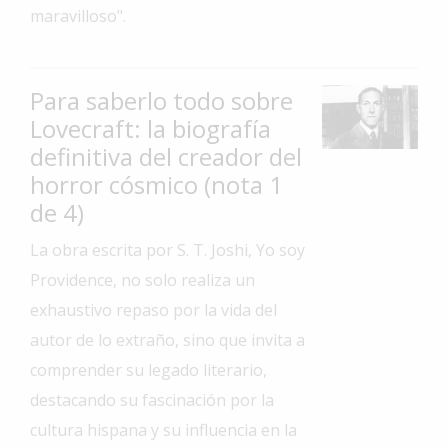
maravilloso".
Interés
General
La
Para saberlo todo sobre
Ciudad
Lovecraft: la biografía
Deportes
definitiva del creador del
horror cósmico (nota 1
Arte
y
de 4)
Espectáculos
La obra escrita por S. T. Joshi, Yo soy
Policiales
Providence, no solo realiza un
Cartelera
exhaustivo repaso por la vida del
autor de lo extraño, sino que invita a
Fotos
de
comprender su legado literario,
Familia
destacando su fascinación por la
Clasificados
cultura hispana y su influencia en la