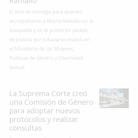
Ramallo
Interés
El acto de entrega para quienes
General
acompañaron a Marta Ramallo en la
La
búsqueda y en el posterior pedido
Ciudad
de justicia por Johana se realizó en
Deportes
el Ministerio de las Mujeres,
Arte
Políticas de Género y Diversidad
y
Sexual
Espectáculos
Policiales
La Suprema Corte creó
Cartelera
una Comisión de Género
Fotos
para adoptar nuevos
de
protocolos y realizar
Familia
consultas
Clasificados