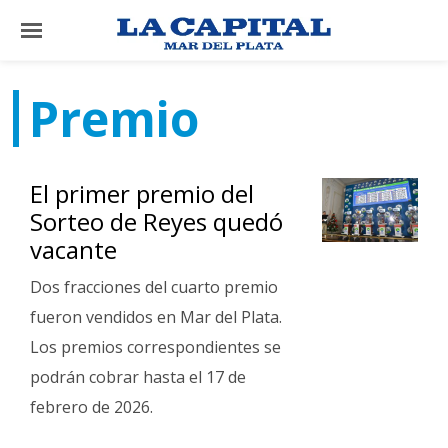
×
Premio
El
País
El primer premio del
El
Sorteo de Reyes quedó
Mundo
vacante
La
Dos fracciones del cuarto premio
Zona
fueron vendidos en Mar del Plata.
Cultura
Los premios correspondientes se
Tecnología
podrán cobrar hasta el 17 de
Gastronomía
febrero de 2026.
Salud