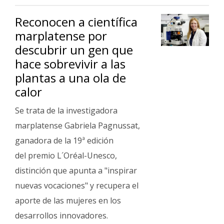
Interés
Reconocen a científica
General
marplatense por
La
descubrir un gen que
Ciudad
hace sobrevivir a las
Deportes
plantas a una ola de
calor
Arte
y
Se trata de la investigadora
Espectáculos
marplatense Gabriela Pagnussat,
Policiales
ganadora de la 19ª edición
Cartelera
del premio L´Oréal-Unesco,
distinción que apunta a "inspirar
Fotos
de
nuevas vocaciones" y recupera el
Familia
aporte de las mujeres en los
Clasificados
desarrollos innovadores.