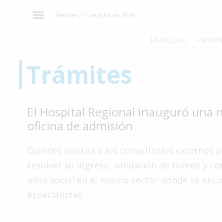
×
Viernes,31 de Julio de 2026
LA CIUDAD
PROVIN
Trámites
El
País
El
El Hospital Regional inauguró una 
Mundo
oficina de admisión
La
Zona
Quienes asistan a los consultorios externos 
Cultura
resolver su ingreso, validación de turnos y co
obra social en el mismo sector donde se encu
Tecnología
especialistas.
Gastronomía
Salud