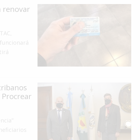
a renovar
ETAC,
 funcionará
tirá
cribanos
 Procrear
ncia”
neficiarios