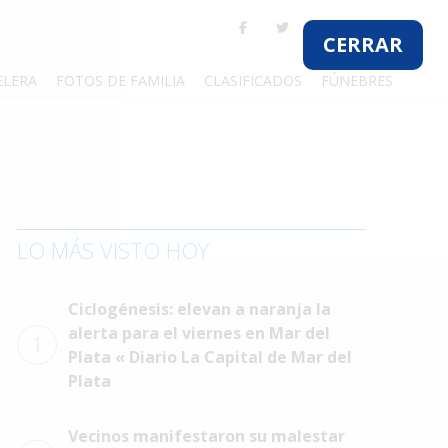
CERRAR
ELERA
FOTOS DE FAMILIA
CLASIFICADOS
FÚNEBRES
LO MÁS VISTO HOY
Ciclogénesis: elevan a naranja la
alerta para el viernes en Mar del
1
Plata « Diario La Capital de Mar del
Plata
Vecinos manifestaron su malestar