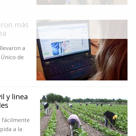
zaron más
ea
llevaron a
 Único de
l y linea
des
r fácilmente
ida a la