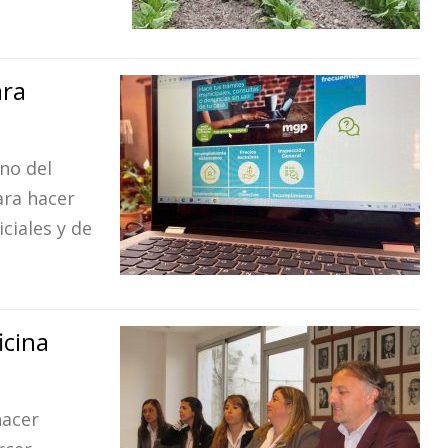
ara
no del
ara hacer
ciales y de
icina
hacer