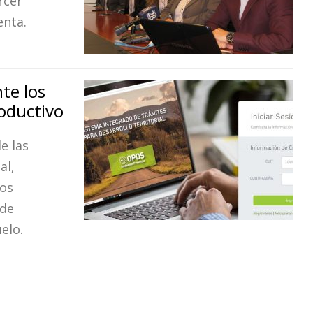
rcer
enta.
te los
roductivo
e las
al,
los
 de
elo.