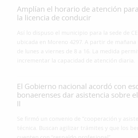
Amplían el horario de atención par
Interés
General
la licencia de conducir
La
Así lo dispuso el municipio para la sede de C
Ciudad
ubicada en Moreno 4297. A partir de mañana
Deportes
de lunes a viernes de 8 a 16. La medida permi
Arte
incrementar la capacidad de atención diaria.
y
Espectáculos
Policiales
El Gobierno nacional acordó con es
bonaerenses dar asistencia sobre el
Cartelera
II
Fotos
de
Familia
Se firmó un convenio de “cooperación y asiste
técnica. Buscan agilizar trámites y que los be
Clasificados
cuenten con “respaldo profesional”.