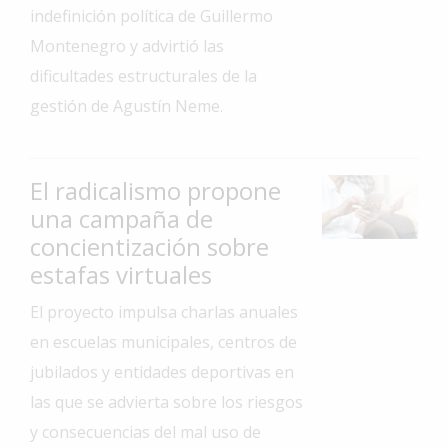
indefinición política de Guillermo
Interés
Montenegro y advirtió las
General
dificultades estructurales de la
La
gestión de Agustín Neme.
Ciudad
Deportes
El radicalismo propone
Arte
y
una campaña de
Espectáculos
concientización sobre
Policiales
estafas virtuales
Cartelera
El proyecto impulsa charlas anuales
Fotos
en escuelas municipales, centros de
de
jubilados y entidades deportivas en
Familia
las que se advierta sobre los riesgos
Clasificados
y consecuencias del mal uso de