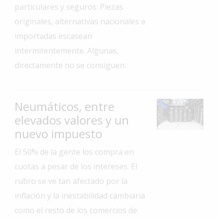
particulares y seguros. Piezas
Interés
originales, alternativas nacionales e
General
importadas escasean
La
intermitentemente. Algunas,
Ciudad
directamente no se consiguen.
Deportes
Arte
y
Neumáticos, entre
Espectáculos
elevados valores y un
Policiales
nuevo impuesto
Cartelera
El 50% de la gente los compra en
Fotos
cuotas a pesar de los intereses. El
de
rubro se ve tan afectado por la
Familia
inflación y la inestabilidad cambiaria
Clasificados
como el resto de los comercios de