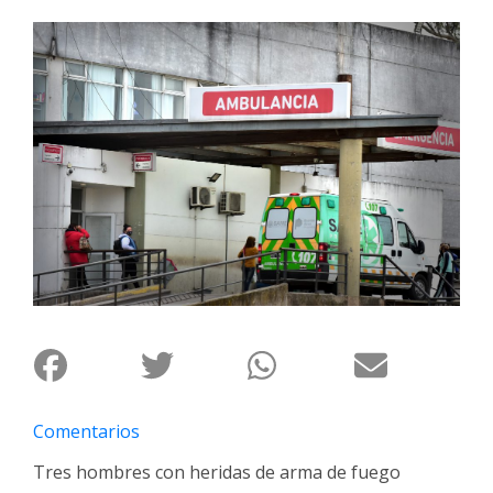
Interés
General
La
Ciudad
Deportes
Arte
y
Espectáculos
Policiales
Cartelera
Fotos
de
Familia
Comentarios
Clasificados
Tres hombres con heridas de arma de fuego