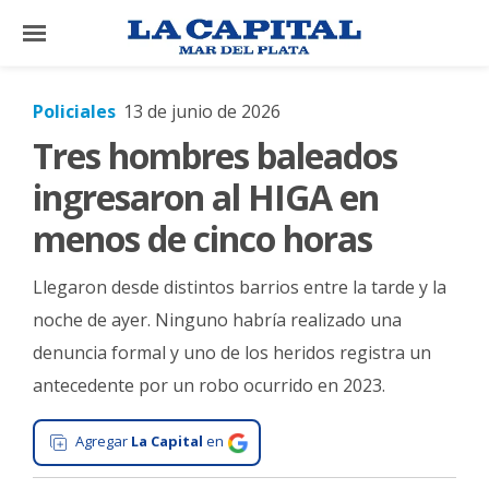
×
Policiales
13 de junio de 2026
Tres hombres baleados
El
País
ingresaron al HIGA en
El
menos de cinco horas
Mundo
Llegaron desde distintos barrios entre la tarde y la
La
Zona
noche de ayer. Ninguno habría realizado una
denuncia formal y uno de los heridos registra un
Cultura
antecedente por un robo ocurrido en 2023.
Tecnología
Gastronomía
Agregar
La Capital
en
Salud