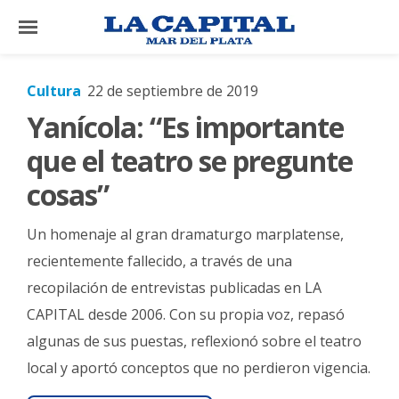
×
Cultura
22 de septiembre de 2019
Yanícola: “Es importante
El
País
que el teatro se pregunte
El
cosas”
Mundo
Un homenaje al gran dramaturgo marplatense,
La
Zona
recientemente fallecido, a través de una
recopilación de entrevistas publicadas en LA
Cultura
CAPITAL desde 2006. Con su propia voz, repasó
Tecnología
algunas de sus puestas, reflexionó sobre el teatro
Gastronomía
local y aportó conceptos que no perdieron vigencia.
Salud