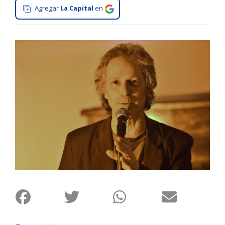
Agregar
La Capital
en
Interés
General
La
Ciudad
Deportes
Arte
y
Espectáculos
Policiales
Cartelera
Fotos
de
Familia
Clasificados