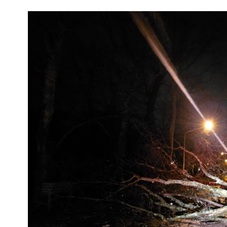
Interés
General
La
Ciudad
Deportes
Arte
y
Espectáculos
Policiales
Cartelera
Fotos
de
Familia
Clasificados