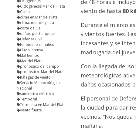
ciclogénesis
de 48 horas e incluy
Ciclogénesis Mar del Plata
viento de hasta
80 k
Clima
clima en Mar del Plata
clima. mar del plata
Durante el miércoles
corte de luz
y vientos fuertes. Las
daños por temporal
Defensa Civil
incesantes y se inten
fenómeno climático
Lluvia intensa
madrugada del jueve
Mal tiempo
Mar del Plata
Con la llegada del so
pronóstico del tiempo
pronóstico. Mar del Plata
meteorológicas adver
Ráfagas de viento
Servicio Meteorológico
daños ocasionados p
Nacional
suministro eléctrico
El personal de Defen
Temporal
Tormenta en Mar del Plata
la ciudad para dar re
viento fuerte
vecinos. “Nos queda 
mañana.