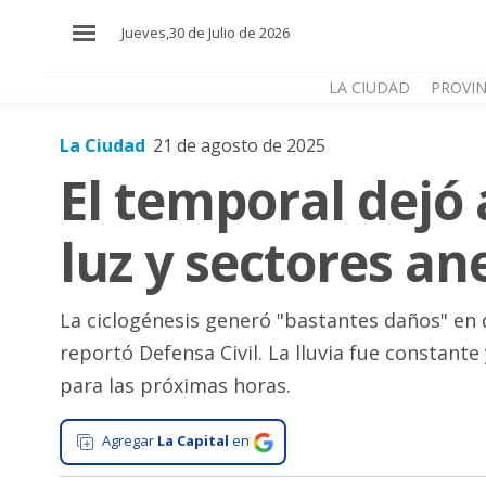
×
Jueves,30 de Julio de 2026
LA CIUDAD
PROVIN
La Ciudad
21 de agosto de 2025
El
El temporal dejó 
País
El
luz y sectores a
Mundo
La
Zona
La ciclogénesis generó "bastantes daños" en d
reportó Defensa Civil. La lluvia fue constant
Cultura
para las próximas horas.
Tecnología
Gastronomía
Agregar
La Capital
en
Salud