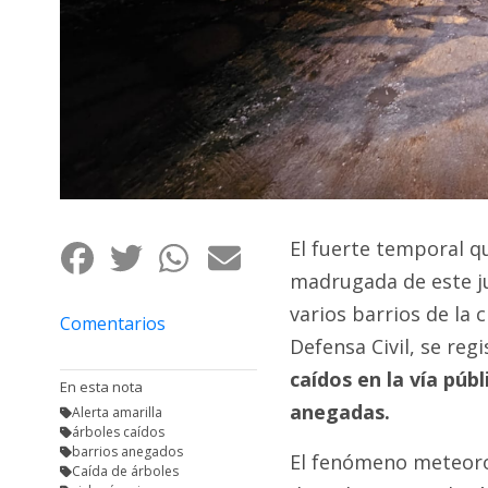
Fúnebres
El fuerte temporal qu
madrugada de este j
varios barrios de la 
Comentarios
Defensa Civil, se reg
caídos en la vía públ
En esta nota
anegadas.
Alerta amarilla
árboles caídos
barrios anegados
El fenómeno meteorol
Caída de árboles