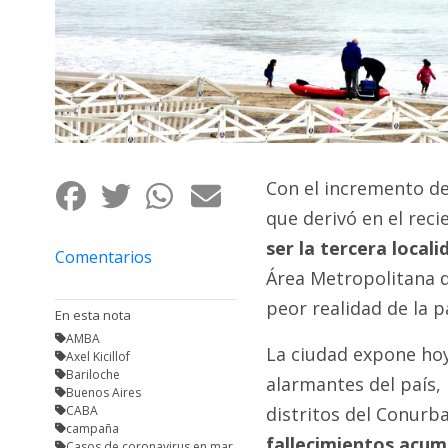
Fúnebres
Con el incremento de
que derivó en el reci
ser la tercera local
Comentarios
Área Metropolitana d
peor realidad de la 
En esta nota
AMBA
La ciudad expone hoy
Axel Kicillof
Bariloche
alarmantes del país, 
Buenos Aires
CABA
distritos del Conurb
campaña
fallecimientos acum
Casos de coronavirus en mar