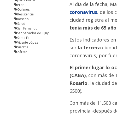
parte oficial
Al día de la fecha, M
Pilar
Quilmes
coronavirus,
de los 
Resistencia
Rosario
ciudad registra al 
Salud
tenía más de 65 año
San Fernando
San Salvador de Jujuy
Santa Fe
Estos indicadores en 
Vicente López
ser
la tercera
ciudad
Viedma
Zárate
coronavirus, por fue
El primer lugar lo 
(CABA),
con más de 1
Rosario
, la ciudad 
6500).
Con más de 11.500 ca
provincia -después d