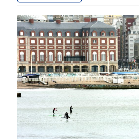
Interés
General
La
Ciudad
Deportes
Arte
y
Espectáculos
Policiales
Cartelera
Fotos
de
Familia
Clasificados