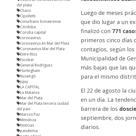
del plata
Chaco
Luego de meses práct
Cipolletti
que dio lugar a un e
conurbano bonaerense
Córdoba
finalizó con
771 caso
Coroba capital
coronavirus
primeros cinco días
coronavirus en Mar del Plata
contagios, según los 
Coronavirus Mar del Plata
Entre Ríos
Municipalidad de Gen
Escobar
General Rodríguez
más bajas que las qu
Hurlingham
para el mismo distrit
Ituzaingó
Jujuy
LA CAPITAL
El 22 de agosto la c
La Matanza
Mar del Plata
en un día. La tendenc
Mar del Plata tercera ciudad
barrera de los
dosci
del pais
Marcos Paz
septiembre, dos jor
Mendoza
Noticias
diarios.
pandemia