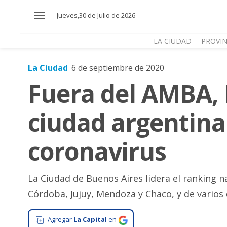
×
Jueves,30 de Julio de 2026
LA CIUDAD
PROVIN
La Ciudad
6 de septiembre de 2020
El
Fuera del AMBA, M
País
El
ciudad argentina
Mundo
La
coronavirus
Zona
Cultura
La Ciudad de Buenos Aires lidera el ranking n
Tecnología
Córdoba, Jujuy, Mendoza y Chaco, y de varios
Gastronomía
Agregar
La Capital
en
Salud