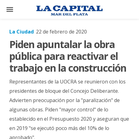
×
La Ciudad
22 de febrero de 2020
Piden apuntalar la obra
El
País
pública para reactivar el
El
trabajo en la construcción
Mundo
Representantes de la UOCRA se reunieron con los
La
Zona
presidentes de bloque del Concejo Deliberante.
Advierten preocupación por la "paralización" de
Cultura
algunas obras. Piden "mayor control" de lo
Tecnología
establecido en el Presupuesto 2020 y aseguran que
Gastronomía
en 2019 "se ejecutó poco más del 10% de lo
Salud
aprobado".