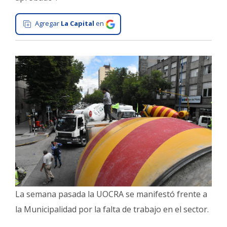
Interés
Agregar
La Capital
en
General
La
Ciudad
Deportes
Arte
y
Espectáculos
Policiales
Cartelera
Fotos
de
Familia
La semana pasada la UOCRA se manifestó frente a
la Municipalidad por la falta de trabajo en el sector.
Clasificados