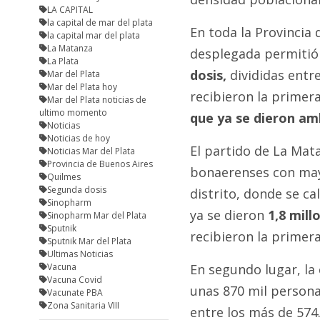
LA CAPITAL
la capital de mar del plata
En toda la Provincia
la capital mar del plata
La Matanza
desplegada permitió 
La Plata
dosis,
divididas entre
Mar del Plata
Mar del Plata hoy
recibieron la primera
Mar del Plata noticias de
ultimo momento
que ya se dieron am
Noticias
Noticias de hoy
El partido de La Mata
Noticias Mar del Plata
Provincia de Buenos Aires
bonaerenses con may
Quilmes
Segunda dosis
distrito, donde se ca
Sinopharm
ya se dieron
1,8 mill
Sinopharm Mar del Plata
Sputnik
recibieron la primer
Sputnik Mar del Plata
Ultimas Noticias
Vacuna
En segundo lugar, la
Vacuna Covid
unas 870 mil person
Vacunate PBA
Zona Sanitaria VIII
entre los más de 574