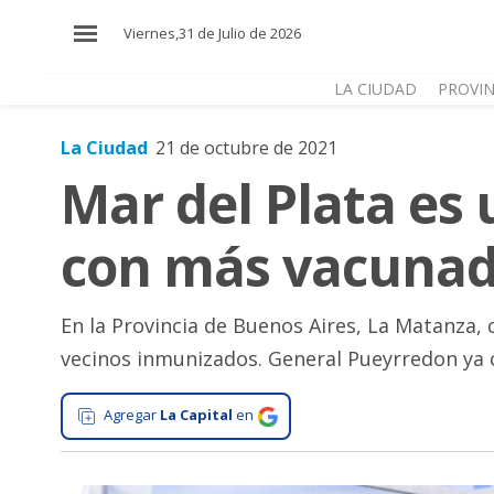
×
Viernes,31 de Julio de 2026
LA CIUDAD
PROVIN
La Ciudad
21 de octubre de 2021
El
Mar del Plata es 
País
El
con más vacunado
Mundo
La
Zona
En la Provincia de Buenos Aires, La Matanza,
vecinos inmunizados. General Pueyrredon ya 
Cultura
Tecnología
Agregar
La Capital
en
Gastronomía
Salud