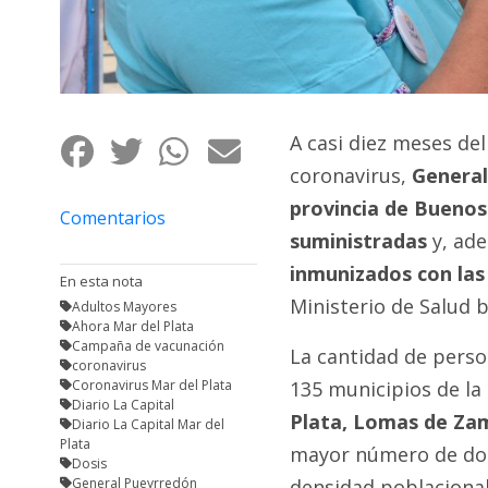
Fúnebres
A casi diez meses del
coronavirus,
General 
provincia de Buenos
Comentarios
suministradas
y, ad
inmunizados
con las
En esta nota
Ministerio de Salud 
Adultos Mayores
Ahora Mar del Plata
Campaña de vacunación
La cantidad de pers
coronavirus
Coronavirus Mar del Plata
135 municipios de la 
Diario La Capital
Plata, Lomas de Zam
Diario La Capital Mar del
Plata
mayor número de dosi
Dosis
General Pueyrredón
densidad poblacional 