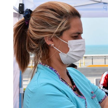
Interés
General
La
Ciudad
Deportes
Arte
y
Espectáculos
Policiales
Cartelera
Fotos
de
Familia
Clasificados