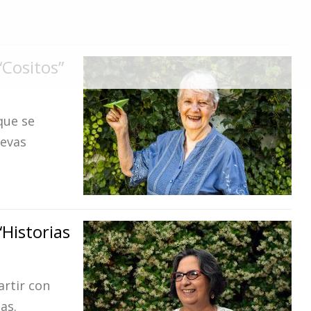
“Cositos”
que se
uevas
“Historias
rtir con
as.