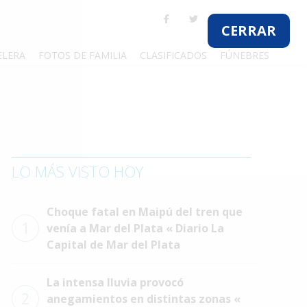
CERRAR
ELERA
FOTOS DE FAMILIA
CLASIFICADOS
FÚNEBRES
LO MÁS VISTO HOY
Choque fatal en Maipú del tren que
1
venía a Mar del Plata « Diario La
Capital de Mar del Plata
La intensa lluvia provocó
2
anegamientos en distintas zonas «