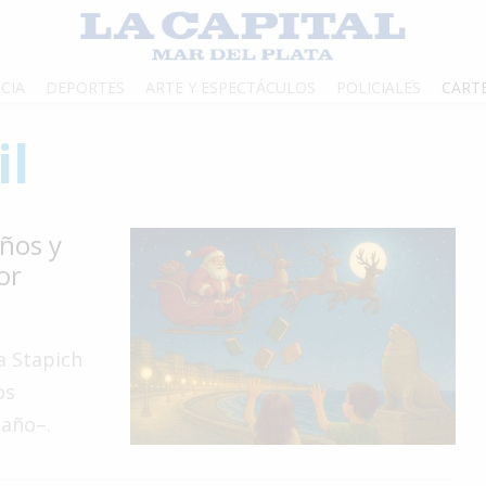
CIA
DEPORTES
ARTE Y ESPECTÁCULOS
POLICIALES
CART
il
iños y
or
na Stapich
os
 año–.