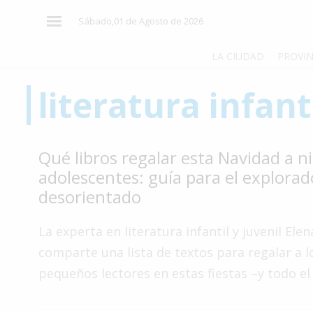
×
Sábado,01 de Agosto de 2026
LA CIUDAD
PROVIN
literatura infant
El
País
El
Qué libros regalar esta Navidad a n
Mundo
adolescentes: guía para el explorad
La
desorientado
Zona
Cultura
La experta en literatura infantil y juvenil Ele
comparte una lista de textos para regalar a l
Tecnología
pequeños lectores en estas fiestas –y todo el
Gastronomía
Salud