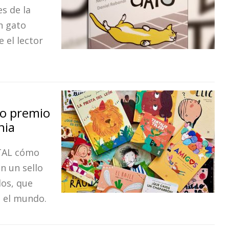
s de la
n gato
 el lector
so premio
nia
ITAL cómo
n un sello
dos, que
o el mundo.