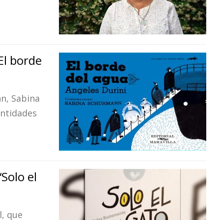
El borde
nn, Sabina
entidades
Solo el
l, que