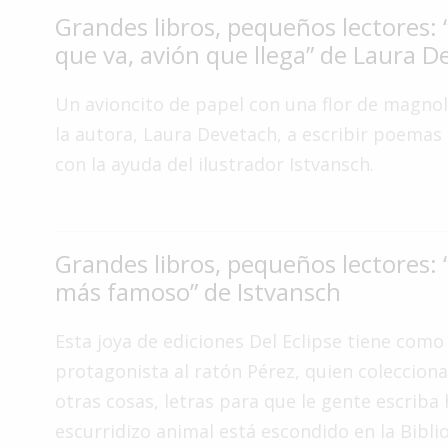
Grandes libros, pequeños lectores: 
Interés
que va, avión que llega” de Laura D
General
La
Un avioncito de papel con una flor de magnoli
Ciudad
la autora, Laura Devetach, a escribir poemas
Deportes
con la ayuda del ilustrador Istvansch.
Arte
y
Espectáculos
Grandes libros, pequeños lectores: 
Policiales
más famoso” de Istvansch
Cartelera
Esta joya de ediciones Del Eclipse tiene como
Fotos
de
protagonista al ratón Pérez, quien colecciona
Familia
otras cosas, letras para que le gente escriba h
Clasificados
escurridizo animal está escondido en la Bibli