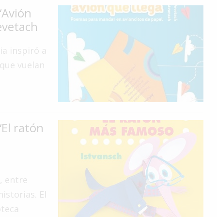
“Avión
evetach
a inspiró a
 que vuelan
“El ratón
, entre
istorias. El
oteca