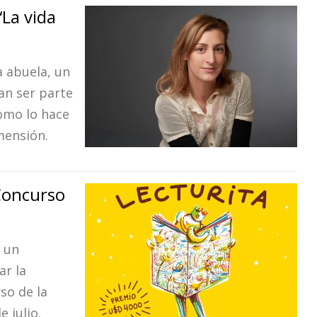
“La vida
a abuela, un
an ser parte
omo lo hace
mensión.
 Concurso
a un
ar la
so de la
e julio.