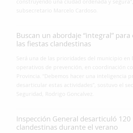
construyendo una ciudad ordenada y segura", 
Interés
subsecretario Marcelo Cardoso.
General
La
Ciudad
Buscan un abordaje “integral” para
las fiestas clandestinas
Deportes
Arte
Será una de las prioridades del municipio en 
y
operativos de prevención, en coordinación co
Espectáculos
Provincia. “Debemos hacer una inteligencia p
Policiales
desarticular estas actividades”, sostuvo el se
Cartelera
Seguridad, Rodrigo Goncalvez.
Fotos
de
Familia
Inspección General desarticuló 120 
Clasificados
clandestinas durante el verano