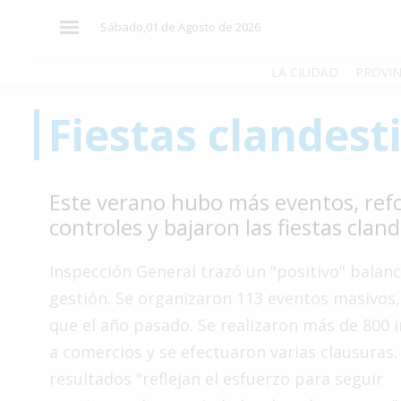
×
Sábado,01 de Agosto de 2026
LA CIUDAD
PROVIN
Fiestas clandest
El
País
El
Este verano hubo más eventos, ref
Mundo
controles y bajaron las fiestas clan
La
Zona
Inspección General trazó un "positivo" balan
Cultura
gestión. Se organizaron 113 eventos masivos
que el año pasado. Se realizaron más de 800 
Tecnología
a comercios y se efectuaron varias clausuras.
Gastronomía
resultados "reflejan el esfuerzo para seguir
Salud