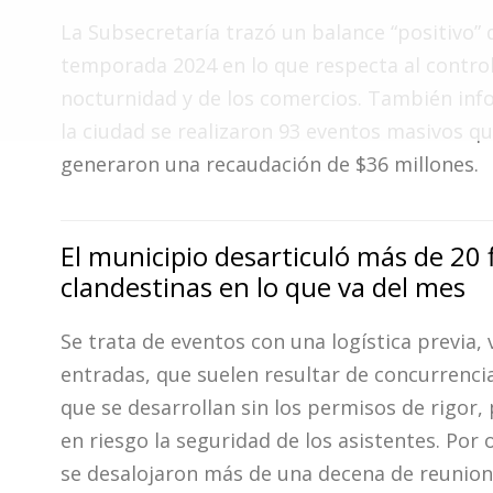
Fúnebres
La Subsecretaría trazó un balance “positivo” 
temporada 2024 en lo que respecta al control
nocturnidad y de los comercios. También in
la ciudad se realizaron 93 eventos masivos q
generaron una recaudación de $36 millones.
El municipio desarticuló más de 20 
clandestinas en lo que va del mes
Se trata de eventos con una logística previa,
entradas, que suelen resultar de concurrenci
que se desarrollan sin los permisos de rigor,
en riesgo la seguridad de los asistentes. Por 
se desalojaron más de una decena de reunion