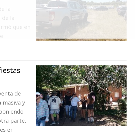
de la
 de la
formó que en
ue
fiestas
 venta de
a masiva y
 poniendo
otra parte,
es en