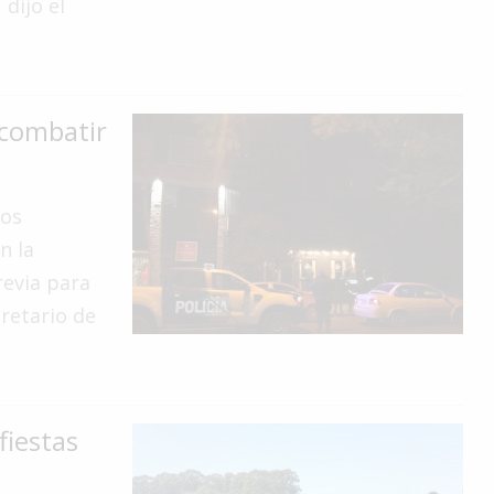
dijo el
 combatir
los
n la
revia para
cretario de
fiestas