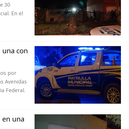
de 30
ial. En el
: una con
dos por
as Avenidas
ia Federal.
: en una