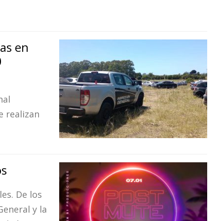
nas en
0
nal
e realizan
os
es. De los
eneral y la