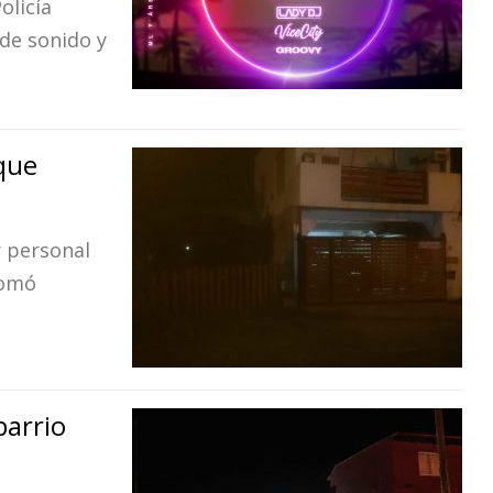
olicía
de sonido y
 que
r personal
tomó
barrio