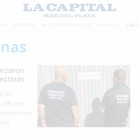
CIA
DEPORTES
ARTE Y ESPECTÁCULOS
POLICIALES
CART
inas
orzaron
destinas
ce de
, 28% más
inspecciones
 Los