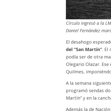
Círculo ingresó a la L
Daniel Fernández marca
El desahogo esperad
del “San Martín”
. El
podía ser de otra ma
Olegario Olazar. Ese
Quilmes, imponiéndose
A la semana siguiente
programó sendas dob
Martín” y en la canc
Además la de Nación 