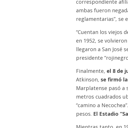
correspondiente afili
ambas fueron negada
reglamentarias”, se e
“Cuentan los viejos d
en 1952, se volviero
llegaron a San José 
presidente “rojinegro
Finalmente,
el 8 de j
Atkinson,
se firmó la
Marplatense pasó a s
metros cuadrados ubic
“camino a Necochea”. 
pesos.
El Estadio “S
Mientras tanto, en 1