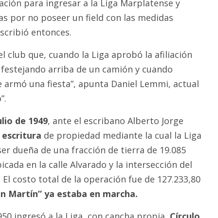
ación para ingresar a la Liga Marplatense y
s por no poseer un field con las medidas
scribió entonces.
el club que, cuando la Liga aprobó la afiliación
n festejando arriba de un camión y cuando
se armó una fiesta”, apunta Daniel Lemmi, actual
”.
ulio de 1949
, ante el escribano Alberto Jorge
 escritura
de propiedad mediante la cual la Liga
er dueña de una fracción de tierra de 19.085
ada en la calle Alvarado y la intersección del
El costo total de la operación fue de 127.233,80
an Martín” ya estaba en marcha.
950 ingresó a la Liga, con cancha propia,
Círculo