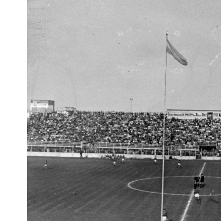
Interés
General
La
Ciudad
Deportes
Arte
y
Espectáculos
Policiales
Cartelera
Fotos
de
Familia
Clasificados