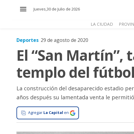
×
Jueves,30 de Julio de 2026
LA CIUDAD
PROVIN
Deportes
29 de agosto de 2020
El
El “San Martín”, 
País
El
templo del fútbo
Mundo
La
Zona
La construcción del desaparecido estadio pe
años después su lamentada venta le permitió a
Cultura
Tecnología
Agregar
La Capital
en
Gastronomía
Salud