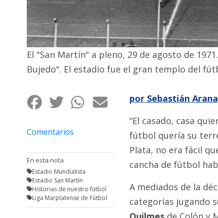
Fúnebres
El "San Martín" a pleno, 29 de agosto de 1971.
Bujedo". El estadio fue el gran templo del fú
por Sebastián Arana
“El casado, casa qui
Comentarios
fútbol quería su ter
Plata, no era fácil q
En esta nota
cancha de fútbol habi
Estadio Mundialista
Estadio San Martín
A mediados de la déc
Historias de nuestro fútbol
Liga Marplatense de Fútbol
categorías jugando 
Quilmes
de Colón y M